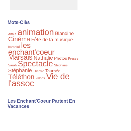
Mots-Clès
animation
Blandine
Anaïs
Cinéma
Fête de la musique
les
karaoké
enchant'coeur
Marsais
Nathalie
Photos
Presse
Spectacle
Sarah
Stéphane
Stéphanie
Tournée
Théatre
Vie de
Téléthon
vidéos
l'assoc
Les Enchant’Coeur Partent En
Vacances