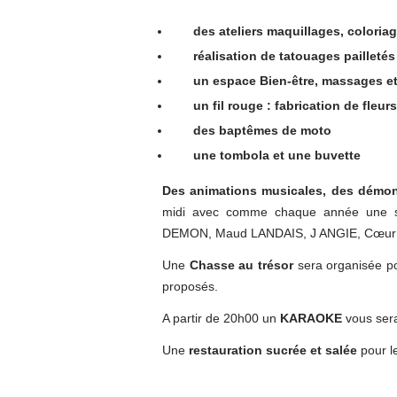
des ateliers maquillages, coloria
réalisation de tatouages pailletés
un espace Bien-être, massages et
un fil rouge : fabrication de fleu
des baptêmes de moto
une tombola et une buvette
Des animations musicales, des démo
midi avec comme chaque année une sc
DEMON, Maud LANDAIS, J ANGIE, Cœur d
Une
Chasse au trésor
sera organisée po
proposés.
A partir de 20h00 un
KARAOKE
vous ser
Une
restauration sucrée et salée
pour le