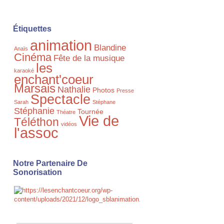
Étiquettes
animation
Blandine
Anaïs
Cinéma
Fête de la musique
les
karaoké
enchant'coeur
Marsais
Nathalie
Photos
Presse
Spectacle
Sarah
Stéphane
Stéphanie
Tournée
Théatre
Vie de
Téléthon
vidéos
l'assoc
Notre Partenaire De
Sonorisation