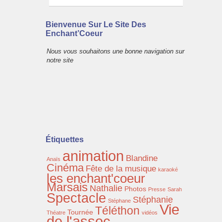
Bienvenue Sur Le Site Des
Enchant’Coeur
Nous vous souhaitons une bonne navigation sur
notre site
Étiquettes
animation
Blandine
Anaïs
Cinéma
Fête de la musique
karaoké
les enchant'coeur
Marsais
Nathalie
Photos
Presse
Sarah
Spectacle
Stéphanie
Stéphane
Vie
Téléthon
Tournée
Théatre
vidéos
de l'assoc