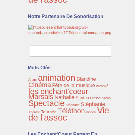
Notre Partenaire De Sonorisation
Mots-Clès
animation
Blandine
Anaïs
Cinéma
Fête de la musique
karaoké
les enchant'coeur
Marsais
Nathalie
Photos
Presse
Sarah
Spectacle
Stéphanie
Stéphane
Vie
Téléthon
Tournée
Théatre
vidéos
de l'assoc
Les Enchant’Coeur Partent En