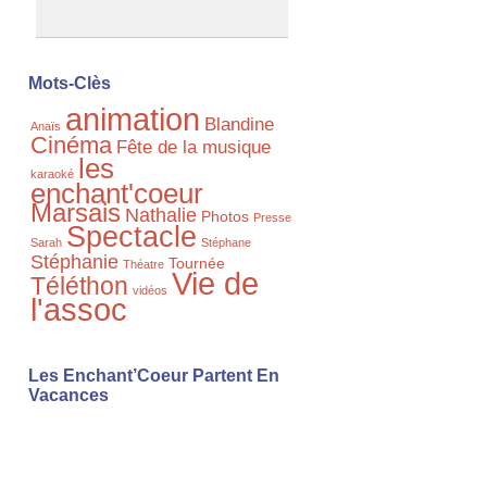
Mots-Clès
animation
Blandine
Anaïs
Cinéma
Fête de la musique
les
karaoké
enchant'coeur
Marsais
Nathalie
Photos
Presse
Spectacle
Sarah
Stéphane
Stéphanie
Tournée
Théatre
Vie de
Téléthon
vidéos
l'assoc
Les Enchant’Coeur Partent En
Vacances