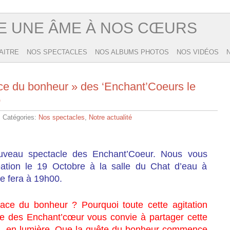
E UNE ÂME À NOS CŒURS
AITRE
NOS SPECTACLES
NOS ALBUMS PHOTOS
NOS VIDÉOS
ce du bonheur » des ‘Enchant’Coeurs le
o
 Catégories:
Nos spectacles
,
Notre actualité
uveau spectacle des Enchant’Coeur. Nous vous
éation le 19 Octobre à la salle du Chat d’eau à
se fera à 19h00.
lace du bonheur ? Pourquoi toute cette agitation
pe des Enchant’cœur vous convie à partager cette
t en lumière. Que la quête du bonheur commence