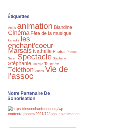
Étiquettes
animation
Blandine
Anaïs
Cinéma
Fête de la musique
les
karaoké
enchant'coeur
Marsais
Nathalie
Photos
Presse
Spectacle
Sarah
Stéphane
Stéphanie
Tournée
Théatre
Vie de
Téléthon
vidéos
l'assoc
Notre Partenaire De
Sonorisation