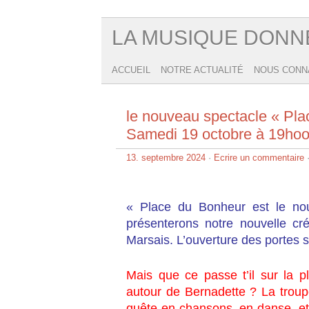
LA MUSIQUE DONN
ACCUEIL
NOTRE ACTUALITÉ
NOUS CONN
le nouveau spectacle « Pla
Samedi 19 octobre à 19ho
13. septembre 2024
·
Ecrire un commentaire
·
« Place du Bonheur est le no
présenterons notre nouvelle cr
Marsais. L’ouverture des portes 
Mais que ce passe t’il sur la p
autour de Bernadette ? La trou
quête en chansons, en danse, e