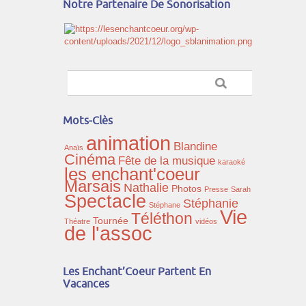
Notre Partenaire De Sonorisation
Mots-Clès
animation
Blandine
Anaïs
Cinéma
Fête de la musique
karaoké
les enchant'coeur
Marsais
Nathalie
Photos
Presse
Sarah
Spectacle
Stéphanie
Stéphane
Vie
Téléthon
Tournée
Théatre
vidéos
de l'assoc
Les Enchant’Coeur Partent En
Vacances