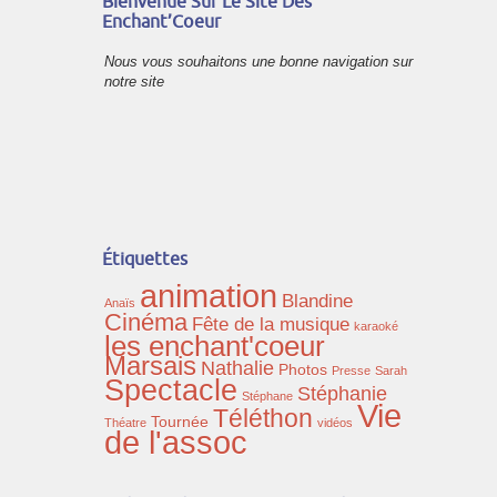
Bienvenue Sur Le Site Des
Enchant’Coeur
Nous vous souhaitons une bonne navigation sur
notre site
Étiquettes
animation
Blandine
Anaïs
Cinéma
Fête de la musique
karaoké
les enchant'coeur
Marsais
Nathalie
Photos
Presse
Sarah
Spectacle
Stéphanie
Stéphane
Vie
Téléthon
Tournée
Théatre
vidéos
de l'assoc