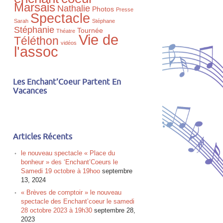
Marsais
Nathalie
Photos
Presse
Spectacle
Sarah
Stéphane
Stéphanie
Tournée
Théatre
Vie de
Téléthon
vidéos
l'assoc
Les Enchant’Coeur Partent En
Vacances
Articles Récents
le nouveau spectacle « Place du
bonheur » des ‘Enchant’Coeurs le
Samedi 19 octobre à 19hoo
septembre
13, 2024
« Brèves de comptoir » le nouveau
spectacle des Enchant’coeur le samedi
28 octobre 2023 à 19h30
septembre 28,
2023