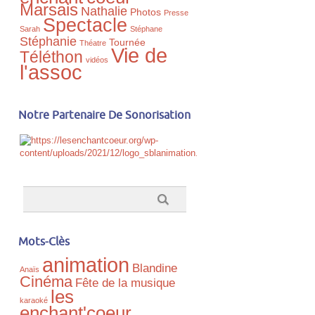
Marsais
Nathalie
Photos
Presse
Spectacle
Sarah
Stéphane
Stéphanie
Tournée
Théatre
Vie de
Téléthon
vidéos
l'assoc
Notre Partenaire De Sonorisation
Mots-Clès
animation
Blandine
Anaïs
Cinéma
Fête de la musique
les
karaoké
enchant'coeur