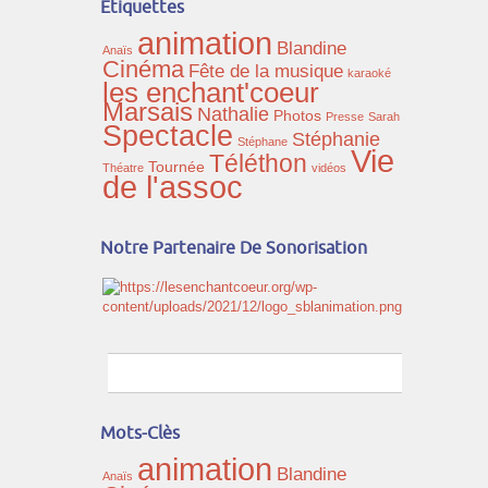
Étiquettes
animation
Blandine
Anaïs
Cinéma
Fête de la musique
karaoké
les enchant'coeur
Marsais
Nathalie
Photos
Presse
Sarah
Spectacle
Stéphanie
Stéphane
Vie
Téléthon
Tournée
Théatre
vidéos
de l'assoc
Notre Partenaire De Sonorisation
Mots-Clès
animation
Blandine
Anaïs