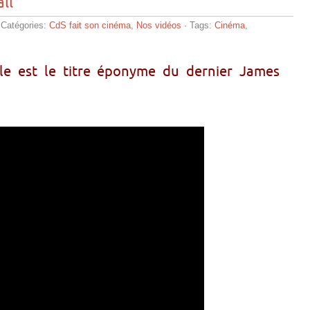
ll
 Catégories:
CdS fait son cinéma
,
Nos vidéos
· Tags:
Cinéma
,
èle est le titre éponyme du dernier James