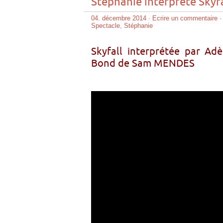
Stéphanie interprète Skyfa
04. décembre 2014
·
Ecrire un commentaire
·
Spectacle
,
Stéphanie
Skyfall interprétée par Ad
Bond de Sam MENDES