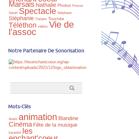
Marsais
Nathalie
Photos
Presse
Spectacle
Sarah
Stéphane
Stéphanie
Tournée
Théatre
Vie de
Téléthon
vidéos
l'assoc
Notre Partenaire De Sonorisation
Mots-Clès
animation
Blandine
Anaïs
Cinéma
Fête de la musique
les
karaoké
enchant'coeur