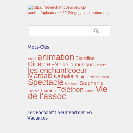
Mots-Clès
animation
Blandine
Anaïs
Cinéma
Fête de la musique
karaoké
les enchant'coeur
Marsais
Nathalie
Photos
Presse
Sarah
Spectacle
Stéphanie
Stéphane
Vie
Téléthon
Tournée
Théatre
vidéos
de l'assoc
Les Enchant’Coeur Partent En
Vacances