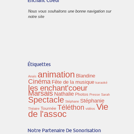
Enchant’Coeur
Nous vous souhaitons une bonne navigation sur
notre site
Étiquettes
animation
Blandine
Anaïs
Cinéma
Fête de la musique
karaoké
les enchant'coeur
Marsais
Nathalie
Photos
Presse
Sarah
Spectacle
Stéphanie
Stéphane
Vie
Téléthon
Tournée
Théatre
vidéos
de l'assoc
Notre Partenaire De Sonorisation