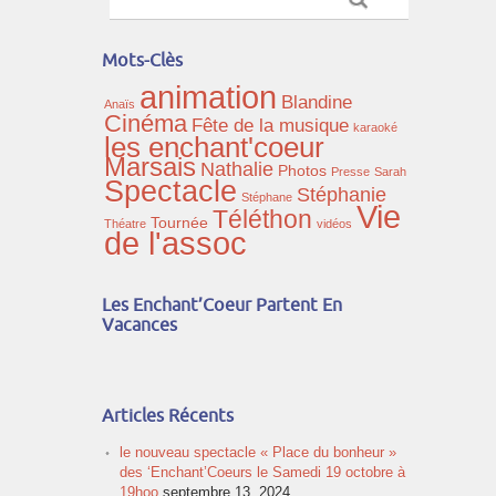
Mots-Clès
animation
Blandine
Anaïs
Cinéma
Fête de la musique
karaoké
les enchant'coeur
Marsais
Nathalie
Photos
Presse
Sarah
Spectacle
Stéphanie
Stéphane
Vie
Téléthon
Tournée
Théatre
vidéos
de l'assoc
Les Enchant’Coeur Partent En
Vacances
Articles Récents
le nouveau spectacle « Place du bonheur »
des ‘Enchant’Coeurs le Samedi 19 octobre à
19hoo
septembre 13, 2024