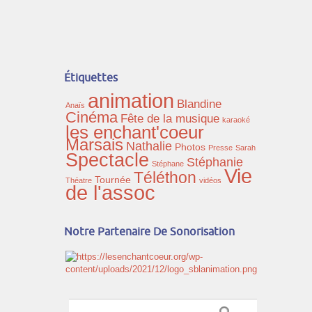
Étiquettes
animation
Blandine
Anaïs
Cinéma
Fête de la musique
karaoké
les enchant'coeur
Marsais
Nathalie
Photos
Presse
Sarah
Spectacle
Stéphanie
Stéphane
Vie
Téléthon
Tournée
Théatre
vidéos
de l'assoc
Notre Partenaire De Sonorisation