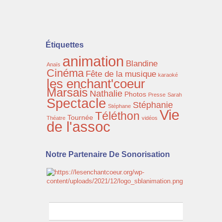
Étiquettes
animation
Blandine
Anaïs
Cinéma
Fête de la musique
karaoké
les enchant'coeur
Marsais
Nathalie
Photos
Presse
Sarah
Spectacle
Stéphanie
Stéphane
Vie
Téléthon
Tournée
Théatre
vidéos
de l'assoc
Notre Partenaire De Sonorisation