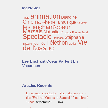
Mots-Clès
animation
Blandine
Anaïs
Cinéma
Fête de la musique
karaoké
les enchant'coeur
Marsais
Nathalie
Photos
Presse
Sarah
Spectacle
Stéphanie
Stéphane
Vie
Téléthon
Tournée
Théatre
vidéos
de l'assoc
Les Enchant’Coeur Partent En
Vacances
Articles Récents
le nouveau spectacle « Place du bonheur »
des ‘Enchant’Coeurs le Samedi 19 octobre à
19hoo
septembre 13, 2024