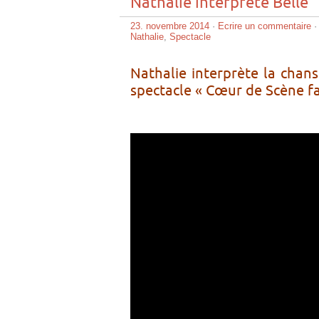
Nathalie interprète Belle
23. novembre 2014
·
Ecrire un commentaire
·
Nathalie
,
Spectacle
Nathalie interprète la chans
spectacle « Cœur de Scène fa