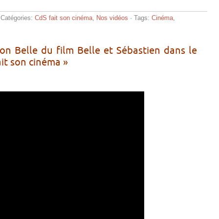
 Catégories:
CdS fait son cinéma
,
Nos vidéos
· Tags:
Cinéma
,
on Belle du film Belle et Sébastien dans le
it son cinéma »