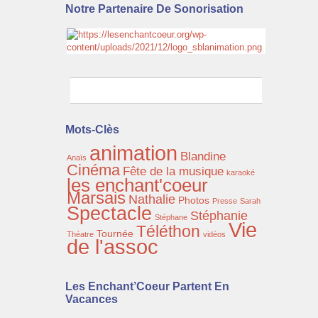
Notre Partenaire De Sonorisation
Mots-Clès
animation
Blandine
Anaïs
Cinéma
Fête de la musique
karaoké
les enchant'coeur
Marsais
Nathalie
Photos
Presse
Sarah
Spectacle
Stéphanie
Stéphane
Vie
Téléthon
Tournée
Théatre
vidéos
de l'assoc
Les Enchant’Coeur Partent En
Vacances