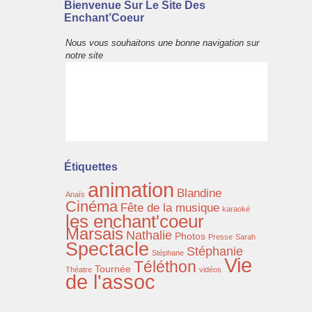
Bienvenue Sur Le Site Des
Enchant’Coeur
Nous vous souhaitons une bonne navigation sur
notre site
Étiquettes
animation
Blandine
Anaïs
Cinéma
Fête de la musique
karaoké
les enchant'coeur
Marsais
Nathalie
Photos
Presse
Sarah
Spectacle
Stéphanie
Stéphane
Vie
Téléthon
Tournée
Théatre
vidéos
de l'assoc