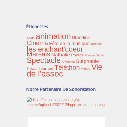
Étiquettes
animation
Blandine
Anaïs
Cinéma
Fête de la musique
karaoké
les enchant'coeur
Marsais
Nathalie
Photos
Presse
Sarah
Spectacle
Stéphanie
Stéphane
Vie
Téléthon
Tournée
Théatre
vidéos
de l'assoc
Notre Partenaire De Sonorisation