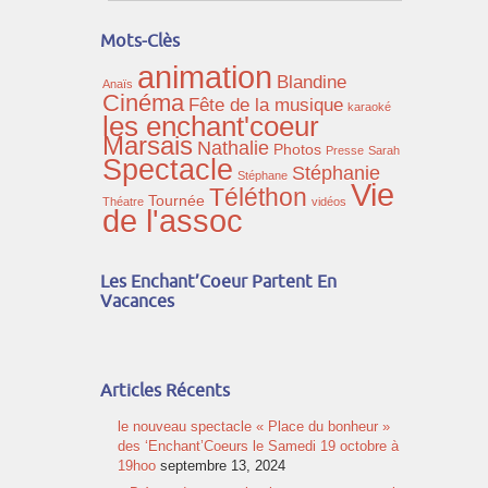
Mots-Clès
animation
Blandine
Anaïs
Cinéma
Fête de la musique
karaoké
les enchant'coeur
Marsais
Nathalie
Photos
Presse
Sarah
Spectacle
Stéphanie
Stéphane
Vie
Téléthon
Tournée
Théatre
vidéos
de l'assoc
Les Enchant’Coeur Partent En
Vacances
Articles Récents
le nouveau spectacle « Place du bonheur »
des ‘Enchant’Coeurs le Samedi 19 octobre à
19hoo
septembre 13, 2024