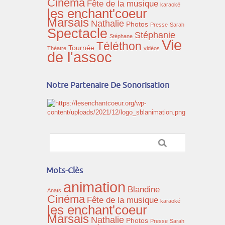
Cinéma
Fête de la musique
karaoké
les enchant'coeur
Marsais
Nathalie
Photos
Presse
Sarah
Spectacle
Stéphanie
Stéphane
Vie
Téléthon
Tournée
Théatre
vidéos
de l'assoc
Notre Partenaire De Sonorisation
Mots-Clès
animation
Blandine
Anaïs
Cinéma
Fête de la musique
karaoké
les enchant'coeur
Marsais
Nathalie
Photos
Presse
Sarah