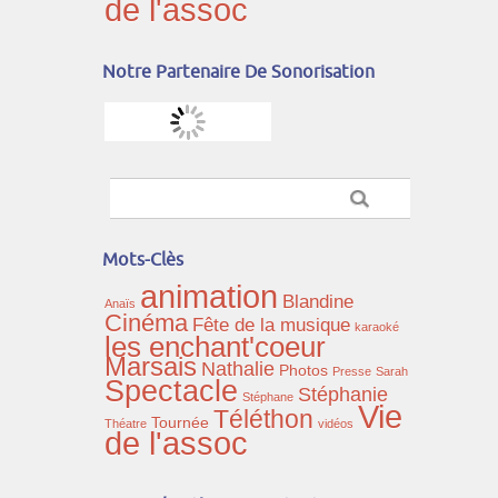
de l'assoc
Notre Partenaire De Sonorisation
Mots-Clès
animation
Blandine
Anaïs
Cinéma
Fête de la musique
karaoké
les enchant'coeur
Marsais
Nathalie
Photos
Presse
Sarah
Spectacle
Stéphanie
Stéphane
Vie
Téléthon
Tournée
Théatre
vidéos
de l'assoc