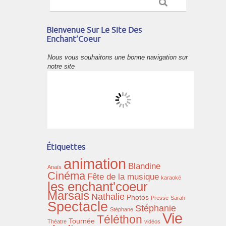
Bienvenue Sur Le Site Des
Enchant’Coeur
Nous vous souhaitons une bonne navigation sur
notre site
Étiquettes
animation
Blandine
Anaïs
Cinéma
Fête de la musique
karaoké
les enchant'coeur
Marsais
Nathalie
Photos
Presse
Sarah
Spectacle
Stéphanie
Stéphane
Vie
Téléthon
Tournée
Théatre
vidéos